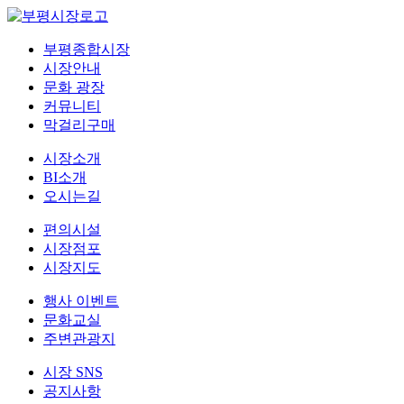
부평종합시장
시장안내
문화 광장
커뮤니티
막걸리구매
시장소개
BI소개
오시는길
편의시설
시장점포
시장지도
행사 이벤트
문화교실
주변관광지
시장 SNS
공지사항